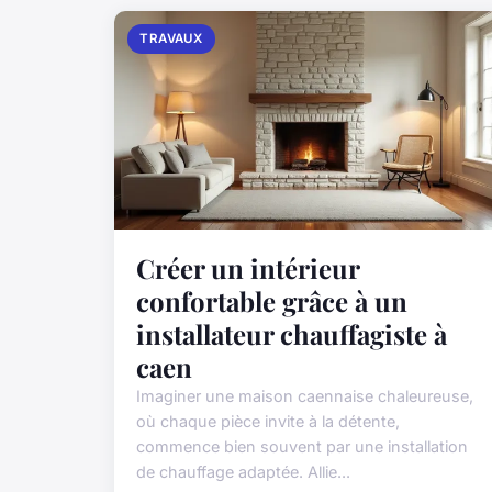
TRAVAUX
Créer un intérieur
confortable grâce à un
installateur chauffagiste à
caen
Imaginer une maison caennaise chaleureuse,
où chaque pièce invite à la détente,
commence bien souvent par une installation
de chauffage adaptée. Allie...