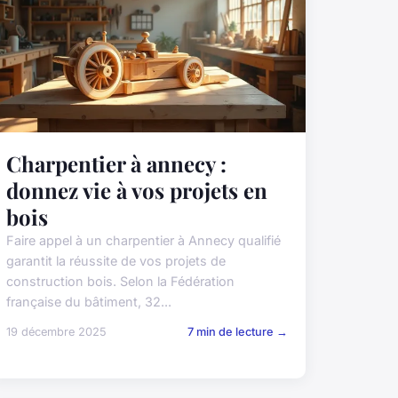
Charpentier à annecy :
donnez vie à vos projets en
bois
Faire appel à un charpentier à Annecy qualifié
garantit la réussite de vos projets de
construction bois. Selon la Fédération
française du bâtiment, 32...
19 décembre 2025
7 min de lecture →