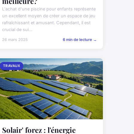
meilleure?
L'achat d'une piscine pour enfants représente
un excellent moyen de créer un espace de jeu
rafraîchissant et amusant. Cependant, il est
crucial de sui...
26 mars 2025
6 min de lecture →
TRAVAUX
Solair' forez : l'énergie