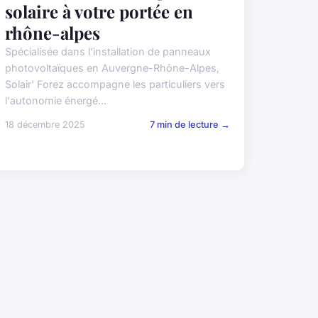
solaire à votre portée en
rhône-alpes
Spécialisée dans l'installation de panneaux
photovoltaïques en Auvergne-Rhône-Alpes,
Solair' Forez accompagne les particuliers vers
l'autonomie énergé...
18 décembre 2025
7 min de lecture →