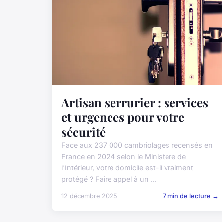
Artisan serrurier : services
et urgences pour votre
sécurité
Face aux 237 000 cambriolages recensés en
France en 2024 selon le Ministère de
l'Intérieur, votre domicile est-il vraiment
protégé ? Faire appel à un ...
12 décembre 2025
7 min de lecture →