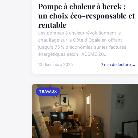
Pompe à chaleur à berck :
un choix éco-responsable et
rentable
Les pompes à chaleur révolutionnent le
chauffage sur la Côte d'Opale en offrant
jusqu'à 75% d'économies sur les factures
énergétiques selon l'ADEME 20...
13 décembre 2025
7 min de lecture →
TRAVAUX