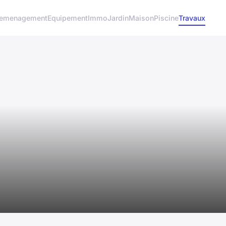
emenagement
Equipement
Immo
Jardin
Maison
Piscine
Travaux