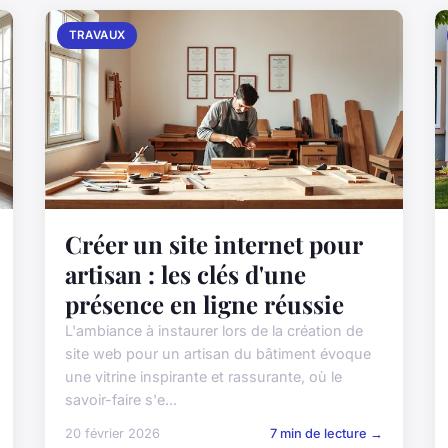
TRAVAUX
Créer un site internet pour
artisan : les clés d'une
présence en ligne réussie
L'ambiance à instaurer lors de la création de
site web pour un artisan du bâtiment évoque
une vitrine inspirante et rassurante, où le
savoir-faire s'e...
20 février 2026
7 min de lecture →