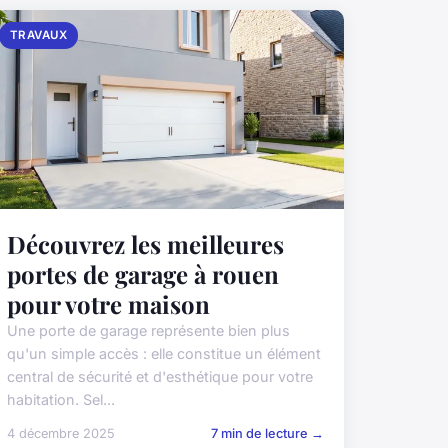
TRAVAUX
Découvrez les meilleures
portes de garage à rouen
pour votre maison
Une porte de garage représente bien plus
qu'un simple accès : elle constitue un élément
central de sécurité et d'esthétique pour votre
habitation. Sel...
4 décembre 2025
7 min de lecture →