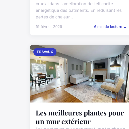
crucial dans l'amélioration de l'efficacité
énergétique des bâtiments. En réduisant les
pertes de chaleur...
19 février 2025
6 min de lecture →
TRAVAUX
Les meilleures plantes pour
un mur extérieur
Les plantes murales apportent une touche de