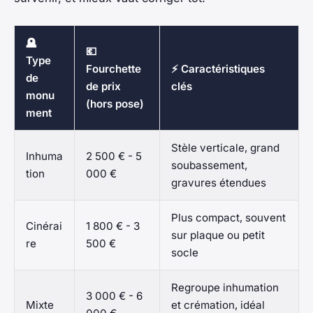
🪦
💶
Type
Fourchette
⚡ Caractéristiques
de
de prix
clés
monu
(hors pose)
ment
Stèle verticale, grand
Inhuma
2 500 € - 5
soubassement,
tion
000 €
gravures étendues
Plus compact, souvent
Cinérai
1 800 € - 3
sur plaque ou petit
re
500 €
socle
Regroupe inhumation
3 000 € - 6
Mixte
et crémation, idéal