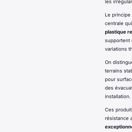
les irrégula
Le principe
centrale qu
plastique r
supportent 
variations 
On distingue
terrains sta
pour surfac
des évacuati
installation.
Ces produit
résistance 
exceptionne