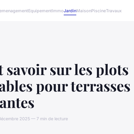
emenagement
Equipement
Immo
Jardin
Maison
Piscine
Travaux
 savoir sur les plots
ables pour terrasses
antes
 décembre 2025 — 7 min de lecture