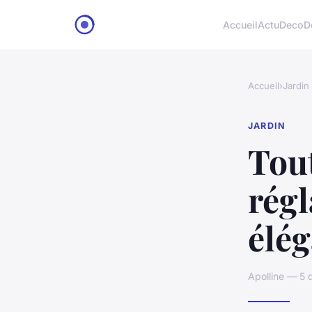
Accueil
Actu
Deco
D
Accueil
›
Jardin
JARDIN
Tout
régl
élég
Apolline — 5