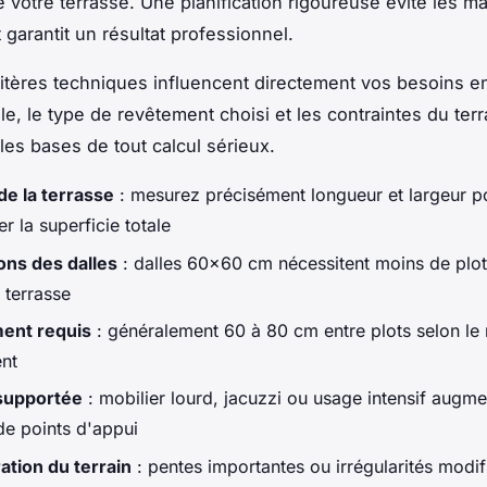
de votre terrasse. Une planification rigoureuse évite les m
 garantit un résultat professionnel.
ritères techniques influencent directement vos besoins en
le, le type de revêtement choisi et les contraintes du terr
les bases de tout calcul sérieux.
de la terrasse
: mesurez précisément longueur et largeur p
r la superficie totale
ns des dalles
: dalles 60x60 cm nécessitent moins de plo
 terrasse
ent requis
: généralement 60 à 80 cm entre plots selon le
nt
supportée
: mobilier lourd, jacuzzi ou usage intensif augme
e points d'appui
ation du terrain
: pentes importantes ou irrégularités modifi