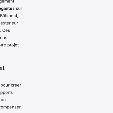
agement
égantes
sur
 Bâtiment,
extérieur
. Ces
ions
tre projet
nt
 pour créer
upports
 un
r compenser